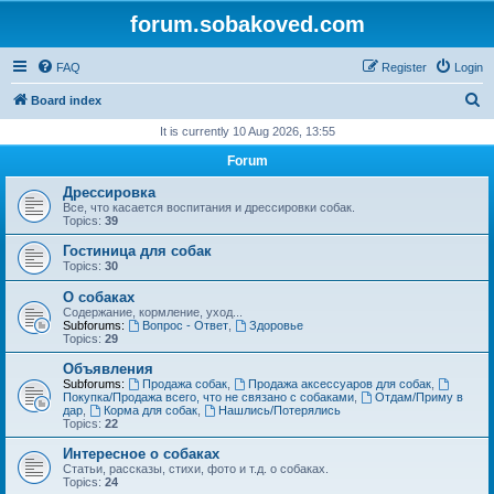
forum.sobakoved.com
FAQ
Register
Login
S
Board index
e
It is currently 10 Aug 2026, 13:55
a
Forum
r
Дрессировка
c
Все, что касается воспитания и дрессировки собак.
Topics:
39
h
Гостиница для собак
Topics:
30
О собаках
Содержание, кормление, уход...
Subforums:
Вопрос - Ответ
,
Здоровье
Topics:
29
Объявления
Subforums:
Продажа собак
,
Продажа аксессуаров для собак
,
Покупка/Продажа всего, что не связано с собаками
,
Отдам/Приму в
дар
,
Корма для собак
,
Нашлись/Потерялись
Topics:
22
Интересное о собаках
Статьи, рассказы, стихи, фото и т.д. о собаках.
Topics:
24