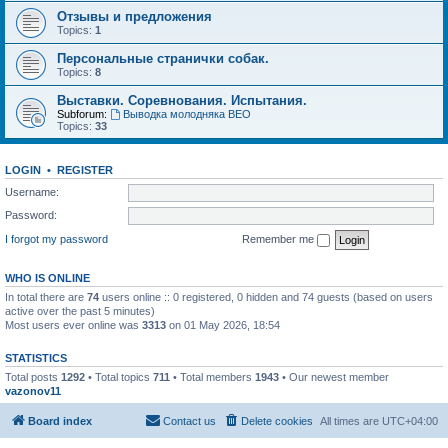
Отзывы и предложения
Topics:
1
Персональные странички собак.
Topics:
8
Выставки. Соревнования. Испытания.
Subforum:
Выводка молодняка ВЕО
Topics:
33
LOGIN
•
REGISTER
Username:
Password:
I forgot my password
Remember me
WHO IS ONLINE
In total there are
74
users online :: 0 registered, 0 hidden and 74 guests (based on users
active over the past 5 minutes)
Most users ever online was
3313
on 01 May 2026, 18:54
STATISTICS
Total posts
1292
• Total topics
711
• Total members
1943
• Our newest member
vazonov11
Board index
Contact us
Delete cookies
All times are
UTC+04:00